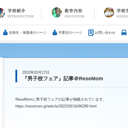
長メッセージ
育方針・沿革
設紹介
服
通アクセス
25歳の男づくり
カリキュラム
教科
国際交流
大学合格実績
行事・イベント
部活動
ボランティア
サレジアンエピ
サレジオの日々(
在校生・保護者のページ
卒業生のページ
お問い合わせ
2022年03月17日
『男子校フェア』記事＠ReseMom
ReseMomに男子校フェアの記事が掲載されています。
https://resemom.jp/article/2022/03/16/66289.html