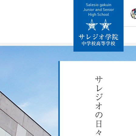
校
教
施
制
交