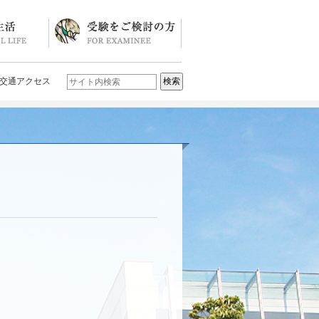
ソード
ブログ)
学校説明会・イベント一覧
入試要項・入試結果
Q&A
お問い合わせ
学校案内パンフレット
交通アクセス