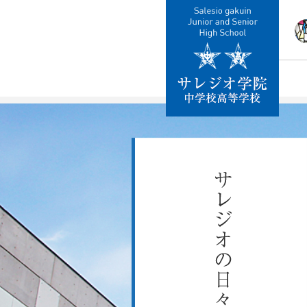
校
教
施
制
交