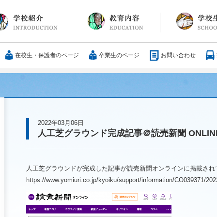
長メッセージ
育方針・沿革
設紹介
服
通アクセス
25歳の男づくり
カリキュラム
教科
国際交流
大学合格実績
行事・イベント
部活動
ボランティア
サレジアンエピ
サレジオの日々(
在校生・保護者のページ
卒業生のページ
お問い合わせ
2022年03月06日
人工芝グラウンド完成記事＠読売新聞 ONLIN
人工芝グラウンドが完成した記事が読売新聞オンラインに掲載され
https://www.yomiuri.co.jp/kyoiku/support/information/CO039371/2