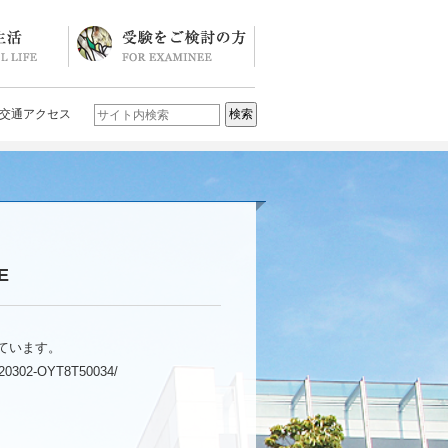
ソード
ブログ)
学校説明会・イベント一覧
入試要項・入試結果
Q&A
お問い合わせ
学校案内パンフレット
交通アクセス
E
ています。
0220302-OYT8T50034/