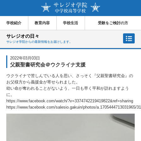
学校紹介
教育内容
学校生活
受験をご検討の方
サレジオの日々
サレジオ学院からの最新情報をお届けします。
2022年03月03日
父親聖書研究会＠ウクライナ支援
ウクライナで苦しんでいる人を思い、さっそく『父親聖書研究会』の
お父様方から義援金が寄せられました。
幼い命が奪われることがないよう、一日も早く平和が訪れますよう
に。
https://www.facebook.com/watch/?v=3374742219419822&ref=sharing
https://www.facebook.com/salesio.gakuin/photos/a.1705444713031965/3