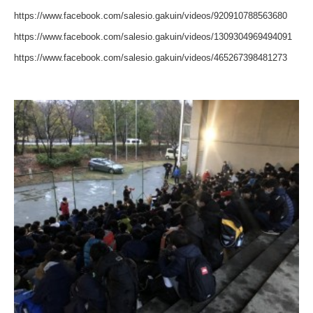
https://www.facebook.com/salesio.gakuin/videos/920910788563680
https://www.facebook.com/salesio.gakuin/videos/1309304969494091
https://www.facebook.com/salesio.gakuin/videos/465267398481273