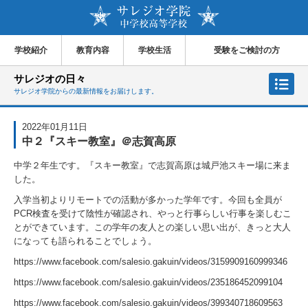
学校紹介
教育内容
学校生活
受験をご検討の方
サレジオの日々
サレジオ学院からの最新情報をお届けします。
2022年01月11日
中２『スキー教室』＠志賀高原
中学２年生です。『スキー教室』で志賀高原は城戸池スキー場に来ま
した。
入学当初よりリモートでの活動が多かった学年です。今回も全員が
PCR検査を受けて陰性が確認され、やっと行事らしい行事を楽しむこ
とができています。この学年の友人との楽しい思い出が、きっと大人
になっても語られることでしょう。
https://www.facebook.com/salesio.gakuin/videos/3159909160999346
https://www.facebook.com/salesio.gakuin/videos/235186452099104
https://www.facebook.com/salesio.gakuin/videos/399340718609563