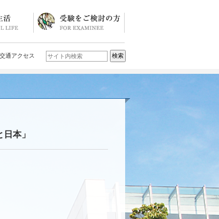
ソード
ブログ)
学校説明会・イベント一覧
入試要項・入試結果
Q&A
お問い合わせ
学校案内パンフレット
交通アクセス
と日本」