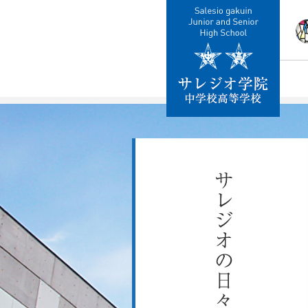
校
教
施
制
交