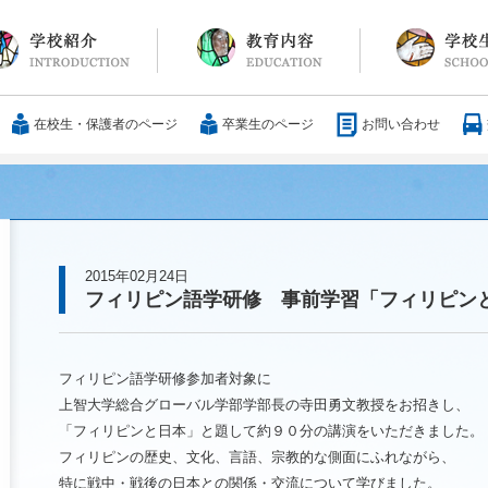
長メッセージ
育方針・沿革
設紹介
服
通アクセス
25歳の男づくり
カリキュラム
教科
国際交流
大学合格実績
行事・イベント
部活動
ボランティア
サレジアンエピ
サレジオの日々(
在校生・保護者のページ
卒業生のページ
お問い合わせ
2015年02月24日
フィリピン語学研修 事前学習「フィリピン
フィリピン語学研修参加者対象に
上智大学総合グローバル学部学部長の寺田勇文教授をお招きし、
「フィリピンと日本」と題して約９０分の講演をいただきました。
フィリピンの歴史、文化、言語、宗教的な側面にふれながら、
特に戦中・戦後の日本との関係・交流について学びました。