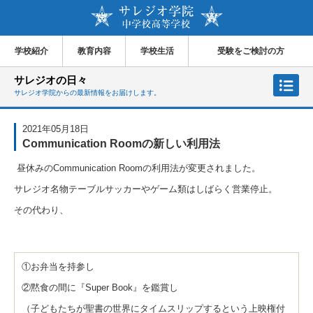
学校紹介
教育内容
学校生活
受験をご検討の方
サレジオの日々
サレジオ学院からの最新情報をお届けします。
2021年05月18日
Communication Roomの新しい利用法
昼休みの
Communication Room
の利用法が変更されました。
サレジオ名物テーブルサッカーやゲーム類はしばらく営業停止。
その代わり、
①お弁当を持参し
②黙食の間に『
Super Book
』を鑑賞し
（子どもたちが聖書の世界にタイムスリップするという上映権付