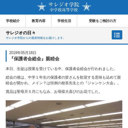
学校紹介
教育内容
学校生活
受験をご検討の方
サレジオの日々
サレジオ学院からの最新情報をお届けします。
2019年05月18日
『保護者会総会』親睦会
本日、生徒は
授業を受けている中、保護者会総会が行われました。
総会の後は、中学１年生の保護者の皆さんを歓迎する意味も込めて親
睦
会が開かれ、メイン？は恒例の校長先生との『ジャンケン大会』。
賞品は聖母月５月にちなみ、お母様大喜びのお花でした。