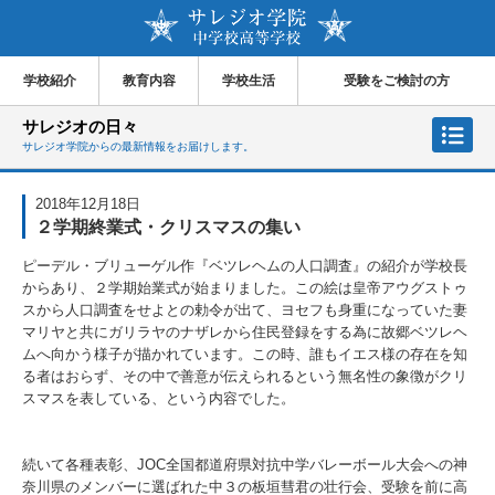
学校紹介
教育内容
学校生活
受験をご検討の方
サレジオの日々
サレジオ学院からの最新情報をお届けします。
2018年12月18日
２学期終業式・クリスマスの集い
ピーデル・ブリューゲル作『ベツレヘムの人口調査』の紹介が学校長
からあり、２学期始業式が始まりました。この絵は皇帝アウグストゥ
スから人口調査をせよとの勅令が出て、ヨセフも身重になっていた妻
マリヤと共にガリラヤのナザレから住民登録をする為に故郷ベツレヘ
ムへ向かう様子が描かれています。この時、誰もイエス様の存在を知
る者はおらず、その中で善意が伝えられるという無名性の象徴がクリ
スマスを表している、という内容でした。
続いて各種表彰、JOC全国都道府県対抗中学バレーボール大会への神
奈川県のメンバーに選ばれた中３の板垣彗君の壮行会、受験を前に高