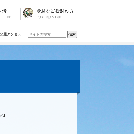
ソード
ブログ)
学校説明会・イベント一覧
入試要項・入試結果
Q&A
お問い合わせ
学校案内パンフレット
交通アクセス
ル」