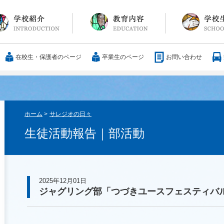
長メッセージ
育方針・沿革
設紹介
服
通アクセス
25歳の男づくり
カリキュラム
教科
国際交流
大学合格実績
行事・イベント
部活動
ボランティア
サレジアンエピ
サレジオの日々(
在校生・保護者のページ
卒業生のページ
お問い合わせ
ホーム
>
サレジオの日々
生徒活動報告｜部活動
2025年12月01日
ジャグリング部「つづきユースフェスティバ