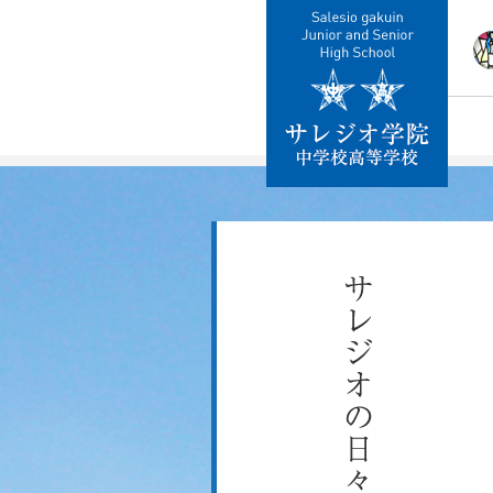
校
教
施
制
交