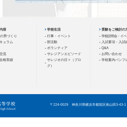
内容
学校生活
受験をご検討の
歳の男づくり
行事・イベント
学校説明会・イベ
キュラム
部活動
入試要項・入試
ボランティア
Q&A
交流
サレジアンエピソード
お問い合わせ
合格実績
サレジオの日々（ブロ
学校案内パンフ
グ）
〒224-0029 神奈川県横浜市都筑区南山田3-43-1